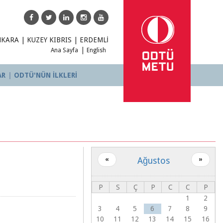
NKARA
|
KUZEY KIBRIS
|
ERDEMLİ
Ana Sayfa
English
AR
ODTÜ'NÜN İLKLERİ
Ağustos
«
»
P
S
Ç
P
C
C
P
1
2
3
4
5
6
7
8
9
10
11
12
13
14
15
16