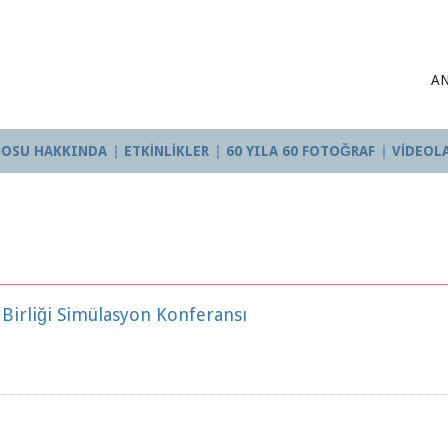
A
OGOSU HAKKINDA
ETKİNLİKLER
60 YILA 60 FOTOĞRAF
VİDEOL
irliği Simülasyon Konferansı