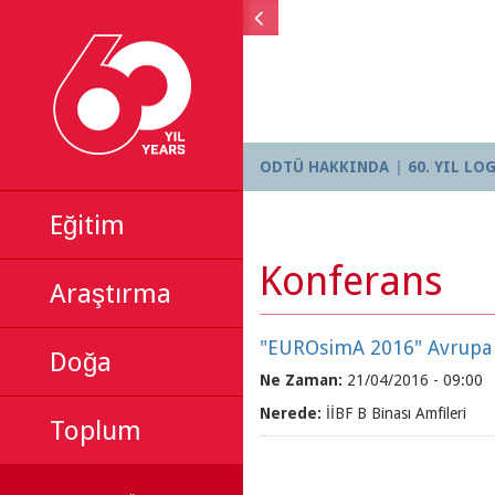
ODTÜ HAKKINDA
60. YIL L
Ana menü
Ana menü
Eğitim
Konferans
Araştırma
"EUROsimA 2016" Avrupa B
Doğa
Ne Zaman:
21/04/2016 - 09:00
Nerede:
İİBF B Binası Amfileri
Toplum