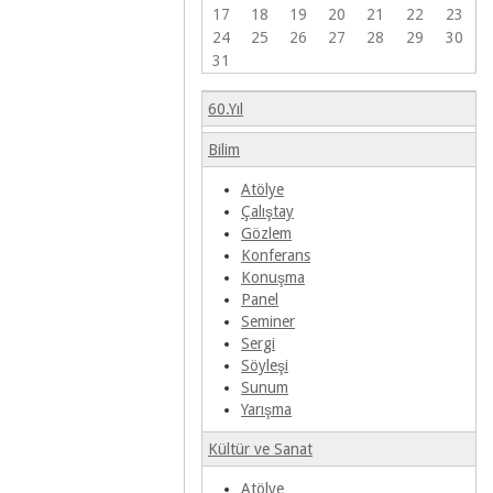
17
18
19
20
21
22
23
24
25
26
27
28
29
30
31
60.Yıl
Bilim
Atölye
Çalıştay
Gözlem
Konferans
Konuşma
Panel
Seminer
Sergi
Söyleşi
Sunum
Yarışma
Kültür ve Sanat
Atölye