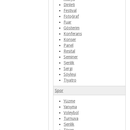
Dinleti
Festival
Fotoğraf
Fuar
Gösterim
Konferans
Konser
Panel
Resital
Seminer
Şenlik
Sergi
Söyleşi
Tiyatro
Spor
Yüzme
Yarışma
Voleybol
Turnuva
Şenlik