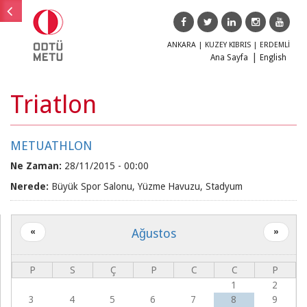
ANKARA
|
KUZEY KIBRIS
|
ERDEMLİ
Ana Sayfa
English
Ana menü
Triatlon
Ana
Eğitim
menü
METUATHLON
Araştırma
Ne Zaman:
28/11/2015 - 00:00
Nerede:
Büyük Spor Salonu, Yüzme Havuzu, Stadyum
Doğa
Toplum
Ağustos
«
»
ODTÜ
P
S
Ç
P
C
C
P
1
2
TEKNOKENT
ODTÜLÜ
3
4
5
6
7
8
9