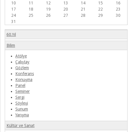
Dergisi
10
11
12
13
14
15
16
Mezun
17
18
19
20
21
22
23
Derneklerimiz
24
25
26
27
28
29
30
31
60.Yıl
Bilim
Atölye
Çalıştay
Gözlem
Konferans
Konuşma
Panel
Seminer
Sergi
Söyleşi
Sunum
Yarışma
Kültür ve Sanat