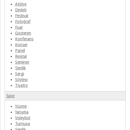
Atölye
Dinleti
Festival
Fotoğraf
Fuar
Gösterim
Konferans
Konser
Panel
Resital
Seminer
Şenlik
Sergi
Söyleşi
Tiyatro
Spor
Yüzme
Yarışma
Voleybol
Turnuva
Şenlik