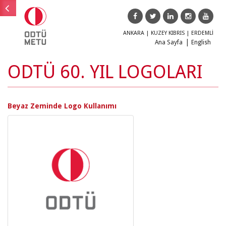
ANKARA
|
KUZEY KIBRIS
|
ERDEMLİ
Ana Sayfa
English
ODTÜ 60. YIL LOGOLARI
Ana menü
Ana
Eğitim
menü
Beyaz Zeminde Logo Kullanımı
Araştırma
Doğa
Toplum
ODTÜ
TEKNOKENT
ODTÜLÜ