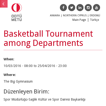
ANKARA
|
NORTHERN CYPRUS
|
ERDEMLİ
Main Page
Türkçe
Basketball Tournament
Main menu
Main
among Departments
Education
menu
Research
When:
Society
10/03/2016 - 08:00
to
25/04/2016 - 23:00
Where:
ODTÜ
The Big Gymnasium
TEKNOKENT
ODTÜLÜ
Düzenleyen Birim:
Magazine
Our
Spor Müdürlüğü-Sağlık Kültür ve Spor Dairesi Başkanlığı
Alumni