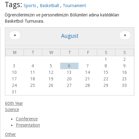
Tags:
Sports
Basketball
Tournament
Associations
Öğrencilerimizin ve personelimizin Bölümleri adına katıldıkları
Basketbol Turnuvası.
August
«
»
M
T
W
T
F
S
S
1
2
3
4
5
6
7
8
9
10
11
12
13
14
15
16
17
18
19
20
21
22
23
24
25
26
27
28
29
30
31
60th Year
Science
Conference
Presentation
Other